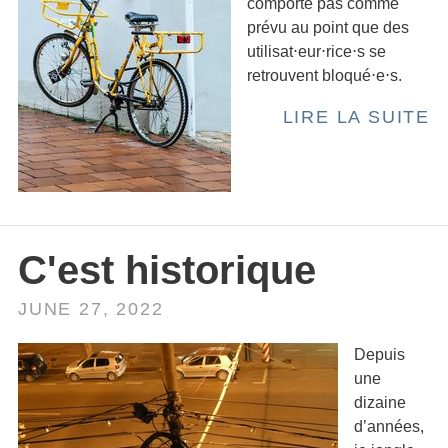
comporte pas comme
prévu au point que des
utilisat⋅eur⋅rice⋅s se
retrouvent bloqué⋅e⋅s.
LIRE LA SUITE
C'est historique
JUNE 27, 2022
Depuis
une
dizaine
d’années,