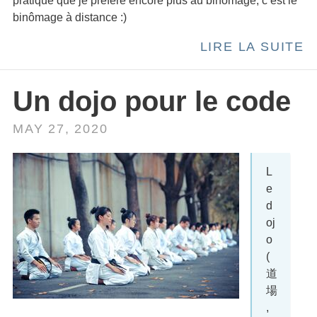
pratique que je préfère encore plus au binômage, c’est le
binômage à distance :)
LIRE LA SUITE
Un dojo pour le code
MAY 27, 2020
L
e
d
oj
o
(
道
場
,